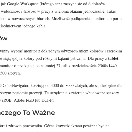
ch jak Google Workspace (którego cena zaczyna się od 6 dolarów
ą widoczność i łatwość w pracy z wieloma oknami jednocześnie. Takie
dardem w nowoczesnych biurach. Możliwość podłączenia monitora do portu
ośrednictwem jednego kabla.
tów
inny wybrać monitor z dokładnym odwzorowaniem kolorów i szerokim
tablet
ewniają spójne kolory pod różnymi kątami patrzenia. Dla pracy z
onitor o przekątnej co najmniej 27 cali z rozdzielczością 2560×1440
500 złotych.
ZO ColorNavigator, kosztują od 3000 do 8000 złotych, ale są niezbędne dla
wyższym poziomie precyzji. Te urządzenia zawierają wbudowane senzory
dów sRGB, Adobe RGB lub DCI-P3.
laczego To Ważne
ort i zdrowie pracownika. Górna krawędź ekranu powinna być na