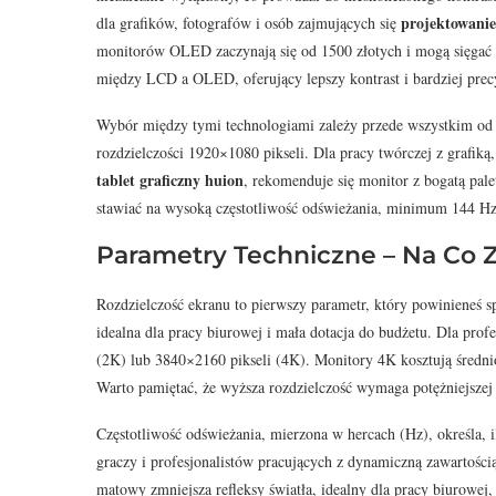
projektowanie
dla grafików, fotografów i osób zajmujących się
monitorów OLED zaczynają się od 1500 złotych i mogą sięgać
między LCD a OLED, oferujący lepszy kontrast i bardziej precy
Wybór między tymi technologiami zależy przede wszystkim od
rozdzielczości 1920×1080 pikseli. Dla pracy twórczej z grafiką,
tablet graficzny huion
, rekomenduje się monitor z bogatą pal
stawiać na wysoką częstotliwość odświeżania, minimum 144 Hz,
Parametry Techniczne – Na Co
Rozdzielczość ekranu to pierwszy parametr, który powinieneś 
idealna dla pracy biurowej i mała dotacja do budżetu. Dla prof
(2K) lub 3840×2160 pikseli (4K). Monitory 4K kosztują średni
Warto pamiętać, że wyższa rozdzielczość wymaga potężniejszej 
Częstotliwość odświeżania, mierzona w hercach (Hz), określa, i
graczy i profesjonalistów pracujących z dynamiczną zawartości
matowy zmniejsza refleksy światła, idealny dla pracy biurowej,