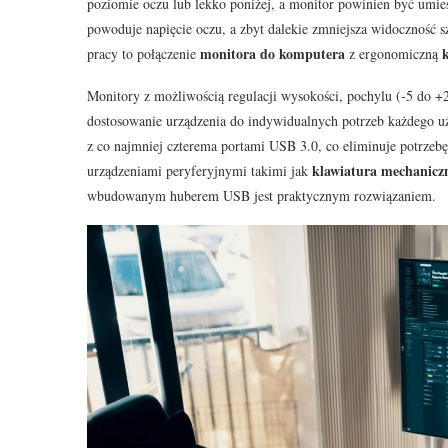
poziomie oczu lub lekko poniżej, a monitor powinien być umie
powoduje napięcie oczu, a zbyt dalekie zmniejsza widoczność 
monitora do komputera
pracy to połączenie
z ergonomiczną
Monitory z możliwością regulacji wysokości, pochylu (-5 do +
dostosowanie urządzenia do indywidualnych potrzeb każdego 
z co najmniej czterema portami USB 3.0, co eliminuje potrzeb
klawiatura mechanicz
urządzeniami peryferyjnymi takimi jak
wbudowanym huberem USB jest praktycznym rozwiązaniem.