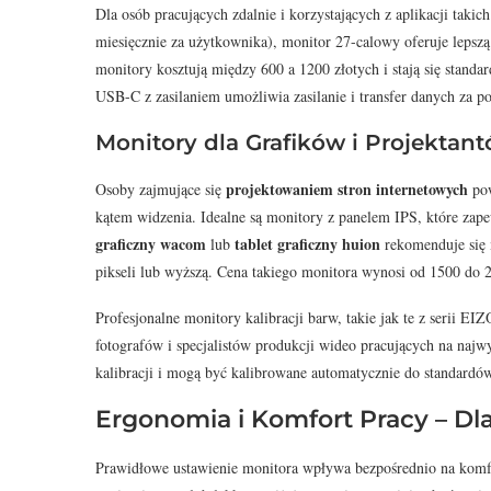
Dla osób pracujących zdalnie i korzystających z aplikacji taki
miesięcznie za użytkownika), monitor 27-calowy oferuje lepsz
monitory kosztują między 600 a 1200 złotych i stają się stan
USB-C z zasilaniem umożliwia zasilanie i transfer danych za p
Monitory dla Grafików i Projektan
projektowaniem stron internetowych
Osoby zajmujące się
pow
kątem widzenia. Idealne są monitory z panelem IPS, które zap
graficzny wacom
tablet graficzny huion
lub
rekomenduje się m
pikseli lub wyższą. Cena takiego monitora wynosi od 1500 do 2
Profesjonalne monitory kalibracji barw, takie jak te z serii EI
fotografów i specjalistów produkcji wideo pracujących na naj
kalibracji i mogą być kalibrowane automatycznie do standar
Ergonomia i Komfort Pracy – D
Prawidłowe ustawienie monitora wpływa bezpośrednio na komf