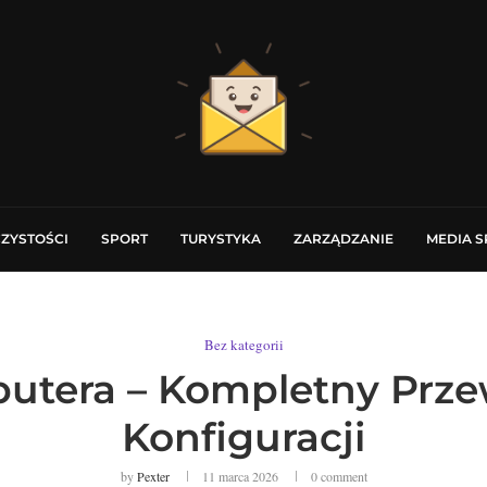
CZYSTOŚCI
SPORT
TURYSTYKA
ZARZĄDZANIE
MEDIA 
Bez kategorii
utera – Kompletny Prz
Konfiguracji
by
Pexter
11 marca 2026
0 comment