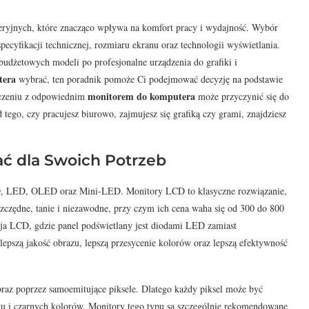
eryjnych, które znacząco wpływa na komfort pracy i wydajność. Wybór
cyfikacji technicznej, rozmiaru ekranu oraz technologii wyświetlania.
 budżetowych modeli po profesjonalne urządzenia do grafiki i
tera
wybrać, ten poradnik pomoże Ci podejmować decyzję na podstawie
monitorem do komputera
ączeniu z odpowiednim
może przyczynić się do
tego, czy pracujesz biurowo, zajmujesz się grafiką czy grami, znajdziesz
ać dla Swoich Potrzeb
CD, LED, OLED oraz Mini-LED. Monitory LCD to klasyczne rozwiązanie,
zczędne, tanie i niezawodne, przy czym ich cena waha się od 300 do 800
ja LCD, gdzie panel podświetlany jest diodami LED zamiast
lepszą jakość obrazu, lepszą przesycenie kolorów oraz lepszą efektywność
az poprzez samoemitujące piksele. Dlatego każdy piksel może być
tu i czarnych kolorów. Monitory tego typu są szczególnie rekomendowane