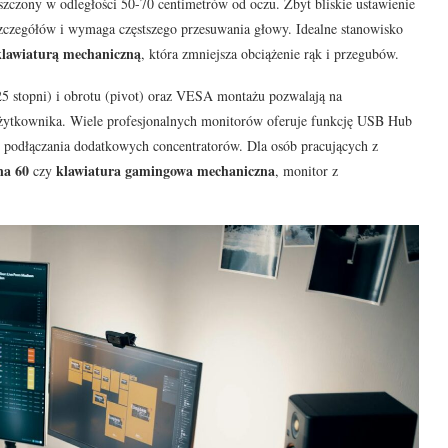
szczony w odległości 50-70 centimetrów od oczu. Zbyt bliskie ustawienie
szczegółów i wymaga częstszego przesuwania głowy. Idealne stanowisko
klawiaturą mechaniczną
, która zmniejsza obciążenie rąk i przegubów.
25 stopni) i obrotu (pivot) oraz VESA montażu pozwalają na
użytkownika. Wiele profesjonalnych monitorów oferuje funkcję USB Hub
ę podłączania dodatkowych concentratorów. Dla osób pracujących z
na 60
klawiatura gamingowa mechaniczna
czy
, monitor z