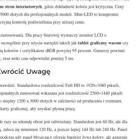
m stron internetowych
, gdzie dokładność koloru jest krytyczna. Ceny
 5000 złotych dla profesjonalnych modeli. Mini-LED to kompromis
zyjną kontrolę podświetlenia przy niższej cenie.
 zastosowania. Dla pracy biurowej wystarczy monitor LCD o
tablet graficzny wacom
 szczególnie przy użyciu narzędzi takich jak
czy
etą kolorów i certyfikatem sRGB powyżej 95 procent. Gamerzy powinni
 oraz niski czas odpowiedzi poniżej 5 ms.
 Zwrócić Uwagę
sprawdzić. Standardowa rozdzielczość Full HD to 1920×1080 pikseli,
esjonalnych zastosowań wskazana jest rozdzielczość 2560×1440 pikseli
o między 1200 a 3000 złotych w zależności od producenta i rozmiaru.
karty graficznej, aby uzyskać płynną pracę.
le razy na sekundę obraz jest odświeżany. Standardem jest 60 Hz, ale dla
ą, zaleca się minimum 120 Hz, a jeszcze lepiej 144 Hz lub 240 Hz. Panel
 podczas gdy panel błyszczący oferuje bardziej żywe kolory, ale generuje