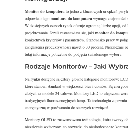
Monitor do komputera
to jedno z kluczowych urządzeń peryf
monitora do komputera
odpowiedniego
wymaga znajomości spe
W dzisiejszych czasach rynek oferuje ogromną liczbę opcji, od
monitor do kompu
projektowania. Jeżeli zastanawiasz się, jaki
konkretnych kryteriów i parametrów. Stanowisko pracy w poł
zwiększenia produktywności nawet o 30 procent. Niezależnie od 
tutaj informacje potrzebne do podjęcia świadomego wyboru.
Rodzaje Monitorów – Jaki Wybr
Na rynku dostępne są cztery główne kategorie monitorów: L
które stanowi standard w większości biur i domów. Są energoos
złotych za modele 24-calowe. Monitory LED to ulepszona wers
tradycyjnych fluorescencyjnych lamp. Ta technologia zapewnia 
energetyczną w porównaniu do starszych rozwiązań.
Monitory OLED to zaawansowana technologia, która tworzy obr
niezależnie wyłączony, co prowadzi do nieskończonego kontras