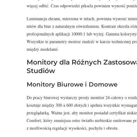
więcej odbić. Czas odpowiedzi piksela powinien wynosić poniże
Luminancja ekranu, mierzona w nitach, powinna wynosić mini
nitów dla biur z naturalnym oświetleniem. Kontrast określa różn
profesjonalnych aplikacji 10000:1 lub wyżej. Gamma kolorystyc
Wszystkie te parametry możesz znaleźć w karcie technicznej pr
między modelami.
Monitory dla Różnych Zastosowa
Studiów
Monitory Biurowe i Domowe
Do pracy biurowej wystarczy prosty monitor 24-calowy o rozdzi
kosztuje między 300 a 600 złotych i spełnia wszystkie wymaga
przeglądarką. Ważne jest, aby monitor posiadał certyfikat nis
Comfort, który zmniejsza ostre światło niebieskie emitowane 
z możliwością regulacji wysokości, pochylu i obrotu.