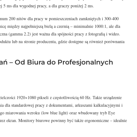
j 5 ms dla wygodnej pracy, a dla graczy poniżej 2 ms.
mum 200 nitów dla pracy w pomieszczeniach zamkniętych i 300-400
icę między najpełniejszą bielą a czernią – minimalnie 1000:1, ale dla
zna (gamma 2.2) jest ważna dla spójności pracy z fotografią i wideo.
oduktu lub na stronie producenta, gdzie dostępne są również porównania
ń – Od Biura do Profesjonalnych
elczości 1920×1080 pikseli z częstotliwością 60 Hz. Takie urządzenie
nia dla standardowej pracy z dokumentami, arkuszami kalkulacyjnymi i
kiego miarowania wzroku (low blue light) oraz wbudowany tryb Eye
przez ekran. Monitory biurowe powinny być także ergonomiczne – idealnie